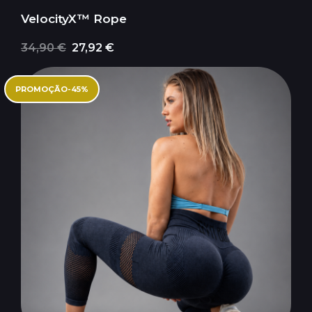
VelocityX™ Rope
34,90 €
27,92 €
PROMOÇÃO
-
45
%