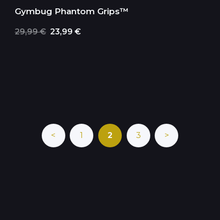
Gymbug Phantom Grips™
29,99 €
23,99 €
<
1
2
3
>