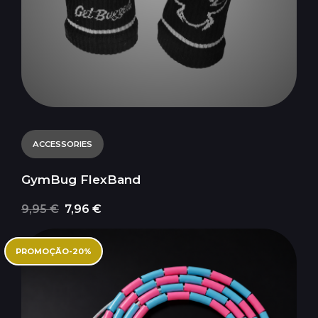
ACCESSORIES
GymBug FlexBand
9,95 €
7,96 €
PROMOÇÃO
-
20
%