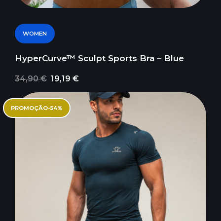
WOMEN
HyperCurve™ Sculpt Sports Bra – Blue
34,90 €
19,19 €
PROMOÇÃO
-
54
%