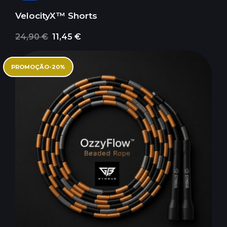
VelocityX™ Shorts
24,90 €
11,45 €
PROMOÇÃO
-
20
%