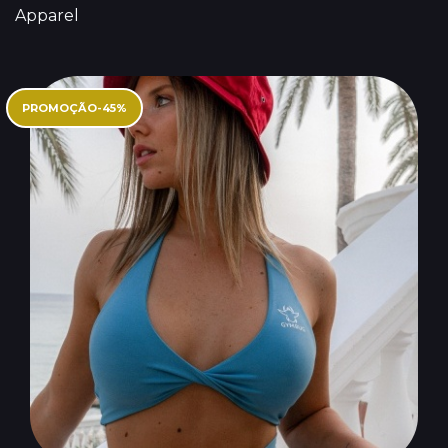
Apparel
PROMOÇÃO
-
45
%