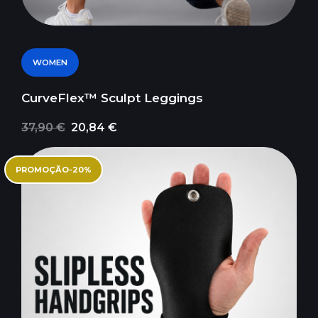
WOMEN
CurveFlex™ Sculpt Leggings
37,90 €
20,84 €
PROMOÇÃO
-
20
%