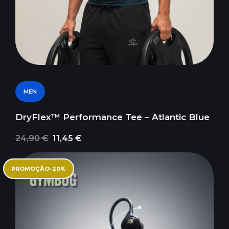
MEN
DryFlex™ Performance Tee – Atlantic Blue
24,90 €
11,45 €
PROMOÇÃO
-
20
%