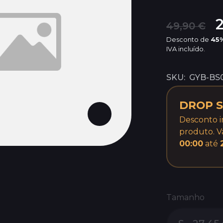
49,90 €
Desconto de
45
IVA incluído.
SKU:
GYB-BS
DROP S
Desconto 
produto. V
00:00
até
Tamanho