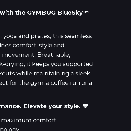
 with the GYMBUG BlueSky™
, yoga and pilates, this seamless
nes comfort, style and
y movement. Breathable,
k-drying, it keeps you supported
outs while maintaining a sleek
ct for the gym, a coffee run or a
mance. Elevate your style. 💙
or maximum comfort
hnology