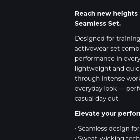
Reach new heights
Seamless Set.
Designed for training
activewear set combi
performance in ever
lightweight and quic
through intense work
everyday look — perfe
casual day out.
Elevate your perfor
• Seamless design f
• Sweat-wicking tec