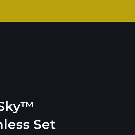
Sky™
less Set