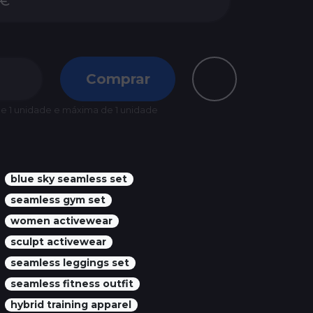
Comprar
 1 unidade e máxima de 1 unidade
blue sky seamless set
seamless gym set
women activewear
sculpt activewear
seamless leggings set
seamless fitness outfit
hybrid training apparel