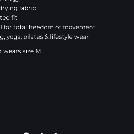
drying fabric
ted fit
ial for total freedom of movement
g, yoga, pilates & lifestyle wear
d wears size M.