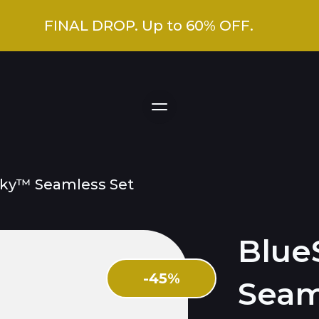
FINAL DROP. Up to 60% OFF.
ky™ Seamless Set
Blue
-
45
%
Seam