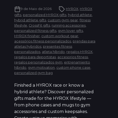
9 de Maio de 2026
HYROX
,
HYROX
gifts
,
personalized HYROX gifts
,
hybrid athlete
,
hybrid athlete gifts
,
custom gym gear
,
fitness
lifestyle
,
CrossFit gifts
,
running accessories
,
personalized fitness gifts
,
gym lover gifts
,
HYROX finisher
,
custom workout gear
,
acessórios fitness personalizados
,
prendas para
atletas hybridos
,
presentes fitness
personalizados
,
atleta híbrido
,
regalos HYROX
,
regalos para deportistas
,
accesorios fitness
,
regalos personalizados gym
,
entrenamiento
híbrido
,
gym motivation
,
custom phone case
,
personalized gym bag
Finished a HYROX race or know a
hybrid athlete? Discover personalized
gifts made for the HYROX lifestyle —
from phone cases and mugs to gym
accessories and custom keepsakes.