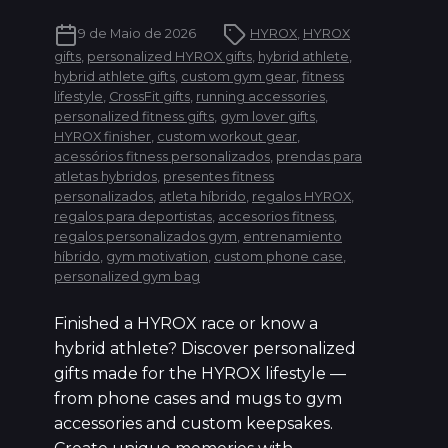
9 de Maio de 2026
HYROX
,
HYROX
gifts
,
personalized HYROX gifts
,
hybrid athlete
,
hybrid athlete gifts
,
custom gym gear
,
fitness
lifestyle
,
CrossFit gifts
,
running accessories
,
personalized fitness gifts
,
gym lover gifts
,
HYROX finisher
,
custom workout gear
,
acessórios fitness personalizados
,
prendas para
atletas hybridos
,
presentes fitness
personalizados
,
atleta híbrido
,
regalos HYROX
,
regalos para deportistas
,
accesorios fitness
,
regalos personalizados gym
,
entrenamiento
híbrido
,
gym motivation
,
custom phone case
,
personalized gym bag
Finished a HYROX race or know a
hybrid athlete? Discover personalized
gifts made for the HYROX lifestyle —
from phone cases and mugs to gym
accessories and custom keepsakes.